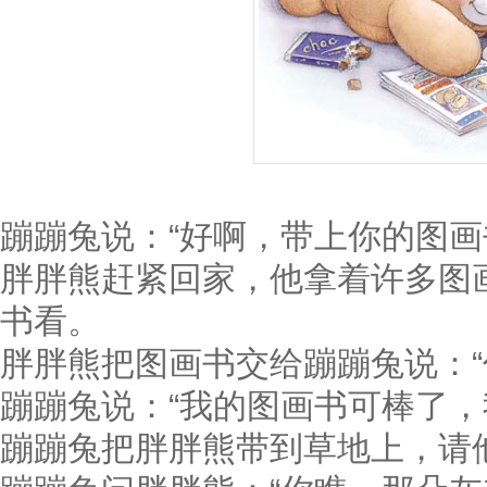
蹦蹦兔说：“好啊，带上你的图画
胖胖熊赶紧回家，他拿着许多图
书看。
胖胖熊把图画书交给蹦蹦兔说：“
蹦蹦兔说：“我的图画书可棒了，
蹦蹦兔把胖胖熊带到草地上，请