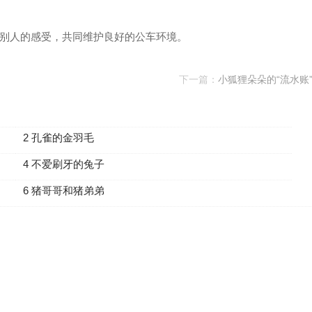
别人的感受，共同维护良好的公车环境。
下一篇：
小狐狸朵朵的“流水账
2 孔雀的金羽毛
4 不爱刷牙的兔子
6 猪哥哥和猪弟弟