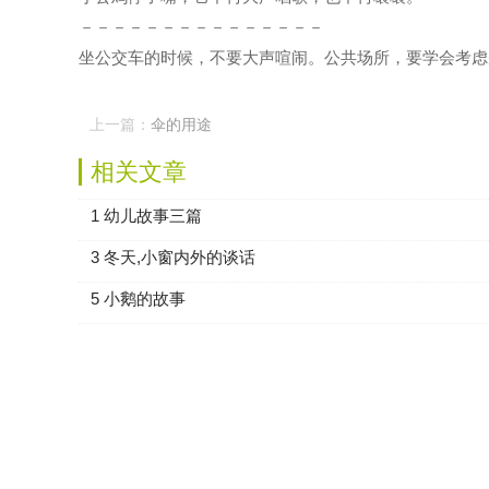
－－－－－－－－－－－－－－－
坐公交车的时候，不要大声喧闹。公共场所，要学会考虑
上一篇：
伞的用途
相关文章
1 幼儿故事三篇
3 冬天,小窗内外的谈话
5 小鹅的故事