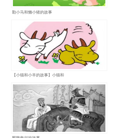
勤小马和懒小猪的故事
【小猫和小羊的故事】小猫和
围魏救赵的故事