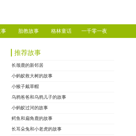
故事
胎教故事
格林童话
一千零一夜
推荐故事
长颈鹿的新邻居
小蚂蚁救大树的故事
小猴子戴草帽
乌鸦爸爸和乌鸦儿子的故事
小蚂蚁过河的故事
鳄鱼和扁角鹿的故事
长耳朵兔和小老虎的故事