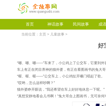
首页
神话故事
民间故事
成
当前位置：
主页
>
儿童故事
>
好
“嘟、嘟、嘟——”车来了，小公鸡上了公交车，它要到外
车上有正在闭目养神的猫外婆，有正在看图画书的兔大哥
“喔、喔、喔——”公交车上，小公鸡扯开嗓门唱起了歌。
“哎哟，怎么这样吵啊？”
猫外婆睁开眼说，“我还希望在车上好好地休息一下呢。”
“真想安静地看会儿书啊！”兔大哥合上图画书，无可奈何