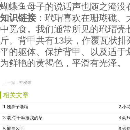
蝴蝶鱼母子的说话声也随之淹没
知识链接
：玳瑁喜欢在珊瑚礁、
中觅食。我们通常所见的玳瑁壳长6
斤。背甲共有13块，作覆瓦状排
平的躯体、保护背甲、以及适于
为鲜艳的黄褐色，平滑有光泽。
上一篇：
神秘果
相关文章
1 翘鼻子噜噜
2 小
3 喂,你干嘛抢我的草
4 两
5 谁是凶手
6 