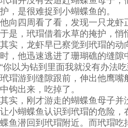
玳瑁并没有去追赶蝴蝶鱼母子，
护，是很难捉到小蝴蝶鱼的。
他向四周看了看，发现一只龙虾
于是，玳瑁借着水草的掩护，悄
其实，龙虾早已察觉到玳瑁的动
时，他迅速逃进了珊瑚礁的缝隙
“你以为钻到里面我就没有办法吃
玳瑁游到缝隙跟前，伸出他鹰嘴
中钩出来，吃掉了。
其实，刚才游走的蝴蝶鱼母子并
让小蝴蝶鱼认识到玳瑁的危险，
蝶鱼潜回到玳瑁附近。而玳瑁吃