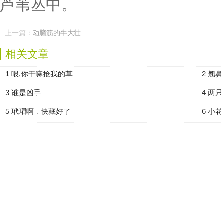
芦苇丛中。
上一篇：
动脑筋的牛大壮
相关文章
1 喂,你干嘛抢我的草
2 翘
3 谁是凶手
4 两
5 玳瑁啊，快藏好了
6 小