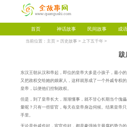
首页
神话故事
民间故事
成
当前位置：
主页
>
历史故事
>
上下五千年
>
跋
东汉王朝从汉和帝起，即位的皇帝大多是小孩子，最小的
又把政权交给她的娘家人，这样就形成了一个外戚专权的
皇帝，以便他们控制政权。
但是，到了皇帝长大，渐渐懂事，就不甘心长期当个傀儡
量呢？只有一些宦官，每天在皇帝身边伺候。结果皇帝只
手里。
无论是外戚也好，宦官也好，都是豪强地主最腐朽势力的