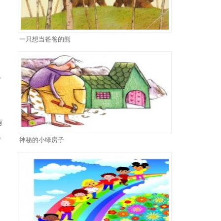
一只想当爸爸的熊
阳
地
，
有
他
神秘的小绿房子
是
受