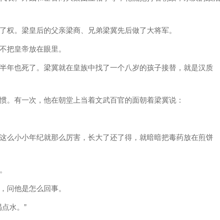
了权。梁皇后的父亲梁商、兄弟梁冀先后做了大将军。
不把皇帝放在眼里。
半年也死了。梁冀就在皇族中找了一个八岁的孩子接替，就是汉质
惯。有一次，他在朝堂上当着文武百官的面朝着梁冀说：
这么小小年纪就那么厉害，长大了还了得，就暗暗把毒药放在煎饼
。
，问他是怎么回事。
点水。”