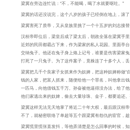
梁冀在旁边连忙说：“不，不能喝，喝了水就要呕吐。”
梁冀的话还没说完，这个八岁的孩子已经倒在地上，滚了
梁冀害死了质帝，又从皇族里挑了一个十五岁的刘志接替
汉桓帝即位后，梁皇后成了梁太后，朝政全落在梁冀手里
近郊的民田都霸占下来，作为梁家的私人花园。里面亭台
交纳兔子。他还在兔子身上烙上记号，谁要是伤害梁家兔
打死了一只兔子。为了这件案子，竟株连了十多个人，丢
梁冀把几千个良家子女抓来作为奴婢，把这种奴婢称做“自
钱的人家，把富人抓来，随便给他一个罪名，叫他拿出钱
一匹马，向他借钱五千万。孙奋被他逼得没办法，给了他
他们家逃出来的奴婢，偷去大量珍珠、金子，都要追还。
梁冀这样无法无天地掌了将近二十年大权，最后跟汉桓帝
不了，就秘密联络了单超等五个跟梁冀有怨仇的宦官，趁
梁冀慌里慌张直发抖，等他弄清楚是怎么回事的时候，知