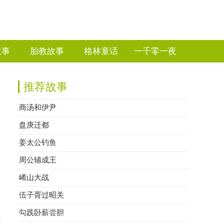
故事
胎教故事
格林童话
一千零一夜
推荐故事
商汤和伊尹
盘庚迁都
替
姜太公钓鱼
周公辅成王
商
崤山大战
官
伍子胥过昭关
勾践卧薪尝胆
治