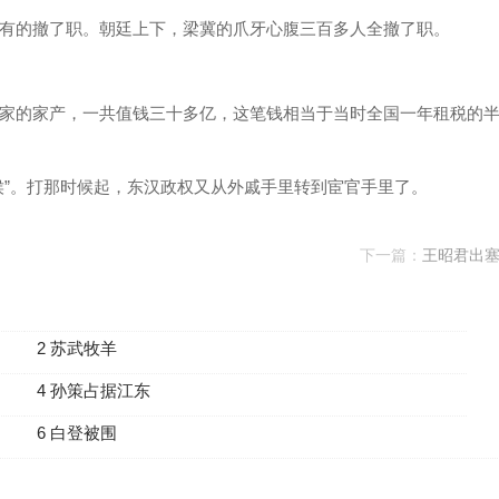
有的撤了职。朝廷上下，梁冀的爪牙心腹三百多人全撤了职。
家的家产，一共值钱三十多亿，这笔钱相当于当时全国一年租税的
侯”。打那时候起，东汉政权又从外戚手里转到宦官手里了。
下一篇：
王昭君出
2 苏武牧羊
4 孙策占据江东
6 白登被围