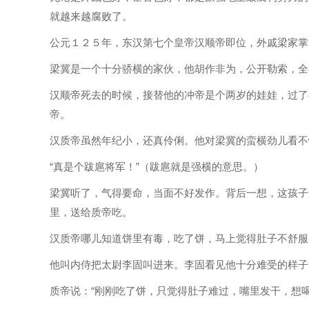
就越来越腐败了。
公元１２５年，东汉第七个皇帝汉顺帝即位，外戚梁家掌
梁冀是一个十分骄横的家伙，他胡作非为，公开勒索，全
汉顺帝死去的时候，接替他的冲帝是个两岁的娃娃，过了
帝。
汉质帝虽然年纪小，还真伶俐。他对梁冀的蛮横劲儿看不
“真是个跋扈将军！”（跋扈就是强横的意思。）
梁冀听了，气得要命，当面不好发作。背后一想，这孩子
里，送给质帝吃。
汉质帝哪儿知道饼里有毒，吃了饼，马上觉得肚子不舒服
他叫内侍把太尉李固叫进来。李固看见他十分难受的样子
质帝说：“刚刚吃了饼，只觉得肚子难过，嘴里发干，想喝