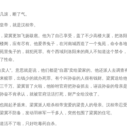
几滚，断了气。
皇帝，就是汉桓帝。
，梁冀更加飞扬跋扈。他为了自己享受，盖了不少高楼大厦，把洛
楼阁，应有尽有。他爱养兔子，在河南城西造了一个兔苑，命令各
苑里兔子的，就犯死罪。有个西域到洛阳来的商人不知道这个禁令
了性命。
卖人”。意思就是说，他们都是“自愿”卖给梁家的。他还派人去调查
来赎罪，出钱少的就办死罪。有个叫孙奋的人很有钱财。梁冀送给
三千万。梁冀冒了火啦，他吩咐官府把孙奋抓去，诬说孙奋的母亲
孙奋不肯承认，就被官府活活打死，财产全给没收了。
也闹起矛盾来。梁冀派人暗杀桓帝宠爱的梁贵人的母亲。汉桓帝忍
梁冀不防备，发动羽林军一千多人，突然包围了梁冀的住宅。
道活不了啦，只好吃毒药自杀。