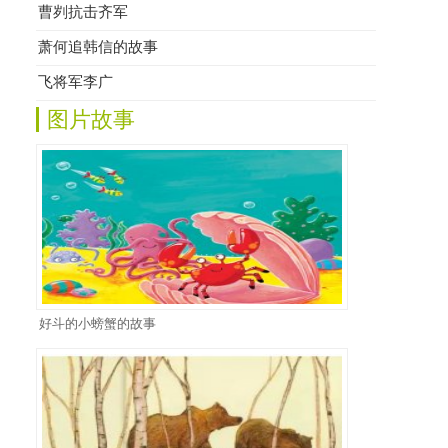
曹刿抗击齐军
萧何追韩信的故事
飞将军李广
图片故事
好斗的小螃蟹的故事