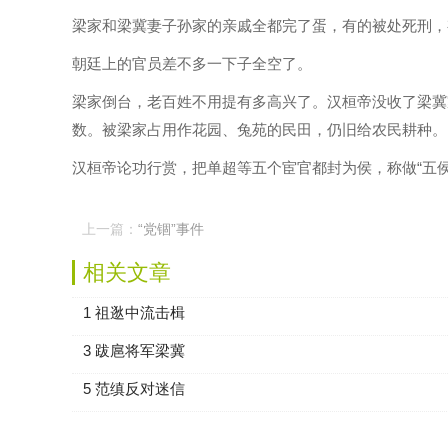
梁家和梁冀妻子孙家的亲戚全都完了蛋，有的被处死刑，
朝廷上的官员差不多一下子全空了。
梁家倒台，老百姓不用提有多高兴了。汉桓帝没收了梁冀
数。被梁家占用作花园、兔苑的民田，仍旧给农民耕种。
汉桓帝论功行赏，把单超等五个宦官都封为侯，称做“五
上一篇：
“党锢”事件
相关文章
1 祖逖中流击楫
3 跋扈将军梁冀
5 范缜反对迷信