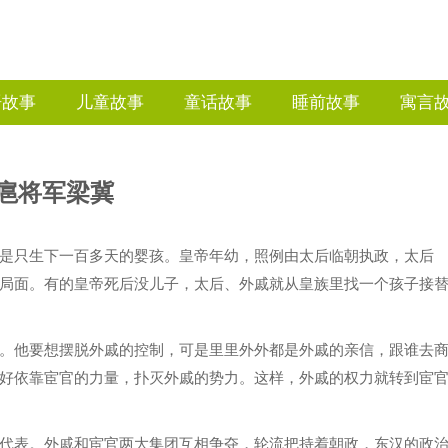
语故事
儿童故事
童话故事
睡前故事
寓言
扈将军梁冀
是只生下一百多天的婴孩。皇帝年幼，照例由太后临朝执政，太后
局面。有的皇帝死后没儿子，太后、外戚就从皇族里找一个孩子接
。他要想摆脱外戚的控制，可是里里外外都是外戚的亲信，跟谁去
好依靠宦官的力量，扑灭外戚的势力。这样，外戚的权力就转到宦
代表。外戚和宦官两大集团互相争夺，轮流把持着朝政，东汉的政