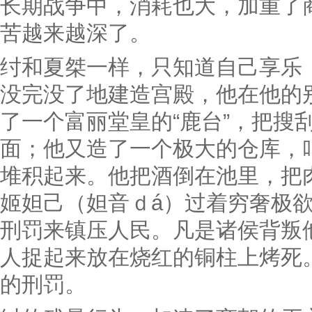
长期战争中，消耗也大，加重了
苦越来越深了。
纣和夏桀一样，只知道自己享乐
没完没了地建造宫殿，他在他的
了一个富丽堂皇的“鹿台”，把搜
面；他又造了一个极大的仓库，叫
堆积起来。他把酒倒在池里，把
姬妲己（妲音ｄá）过着穷奢极
刑罚来镇压人民。凡是诸侯背叛
人捉起来放在烧红的铜柱上烤死。
的刑罚。