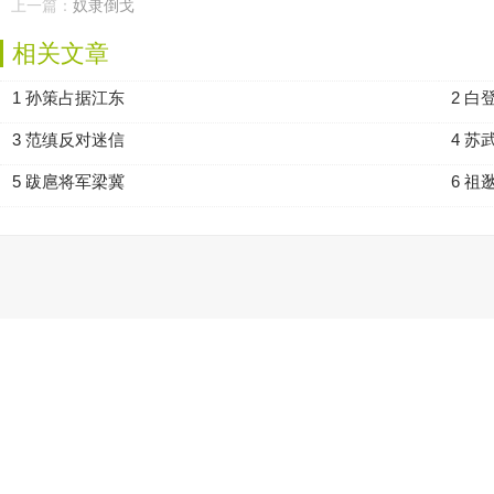
上一篇：
奴隶倒戈
相关文章
1 孙策占据江东
2 白
3 范缜反对迷信
4 苏
5 跋扈将军梁冀
6 祖