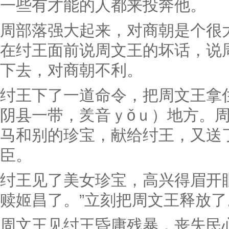
一些有才能的人都来投奔他。
周部落强大起来，对商朝是个很
在纣王面前说周文王的坏话，说
下去，对商朝不利。
纣王下了一道命令，把周文王拿
阴县一带，羑音ｙǒｕ）地方。
马和别的珍宝，献给纣王，又送
臣。
纣王见了美女珍宝，高兴得眉开
赎姬昌了。”立刻把周文王释放了
周文王见纣王昏庸残暴，丧失民