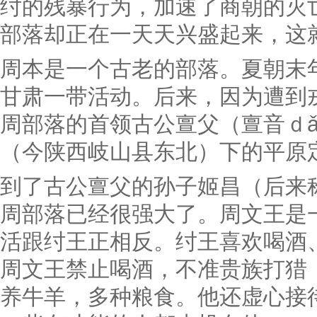
纣的残暴行为，加速了商朝的灭
部落却正在一天天兴盛起来，这
周本是一个古老的部落。夏朝末
甘肃一带活动。后来，因为遭到
周部落的首领古公亶父（亶音ｄ
（今陕西岐山县东北）下的平原
到了古公亶父的孙子姬昌（后来
周部落已经很强大了。周文王是
活跟纣王正相反。纣王喜欢喝酒
周文王禁止喝酒，不准贵族打猎
养牛羊，多种粮食。他还虚心接