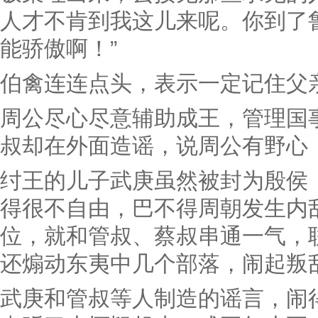
人才不肯到我这儿来呢。你到了
能骄傲啊！”
伯禽连连点头，表示一定记住父
周公尽心尽意辅助成王，管理国
叔却在外面造谣，说周公有野心
纣王的儿子武庚虽然被封为殷侯
得很不自由，巴不得周朝发生内
位，就和管叔、蔡叔串通一气，
还煽动东夷中几个部落，闹起叛
武庚和管叔等人制造的谣言，闹