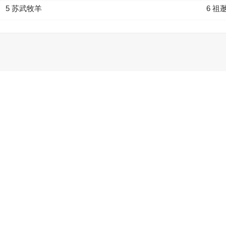
5 苏武牧羊
6 祖