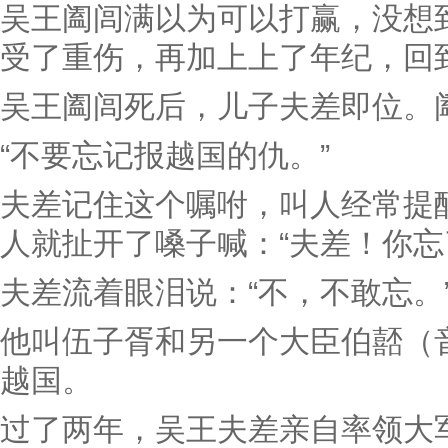
吴王阖闾满以为可以打赢，没想
受了重伤，再加上上了年纪，回
吴王阖闾死后，儿子夫差即位。
“不要忘记报越国的仇。”
夫差记住这个嘱咐，叫人经常提
人就扯开了嗓子喊：“夫差！你忘
夫差流着眼泪说：“不，不敢忘。
他叫伍子胥和另一个大臣伯嚭（
越国。
过了两年，吴王夫差亲自率领大