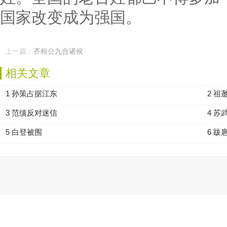
国家改变成为强国。
上一篇：
齐桓公九合诸侯
相关文章
1 孙策占据江东
2 祖
3 范缜反对迷信
4 苏
5 白登被围
6 跋