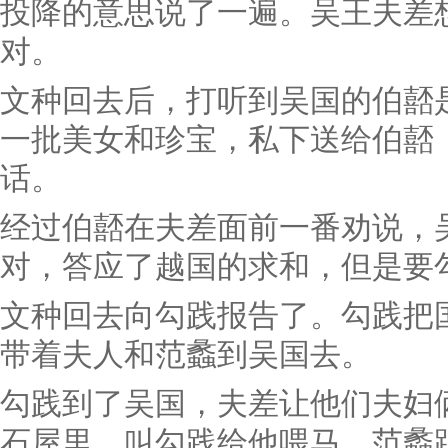
投降的意思说了一遍。吴王夫差
对。
文种回去后，打听到吴国的伯嚭
一批美女和珍宝，私下送给伯嚭
话。
经过伯嚭在夫差面前一番劝说，
对，答应了越国的求和，但是要
文种回去向勾践报告了。勾践把
带着夫人和范蠡到吴国去。
勾践到了吴国，夫差让他们夫妇
石屋里，叫勾践给他喂马。范蠡