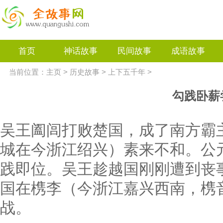
首页
神话故事
民间故事
成语故事
当前位置：
主页
>
历史故事
>
上下五千年
>
勾践卧薪
吴王阖闾打败楚国，成了南方霸
城在今浙江绍兴）素来不和。公
践即位。吴王趁越国刚刚遭到丧
国在槜李（今浙江嘉兴西南，槜
战。