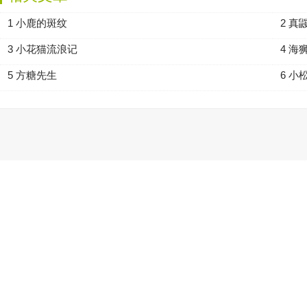
1 小鹿的斑纹
2 真
3 小花猫流浪记
4 海
5 方糖先生
6 小