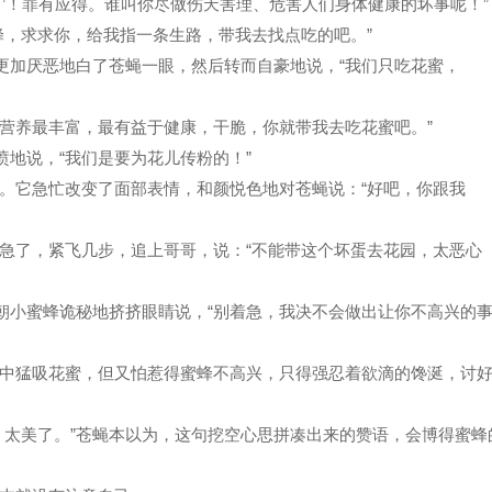
打’！罪有应得。谁叫你尽做伤天害理、危害人们身体健康的坏事呢！”
蜂，求求你，给我指一条生路，带我去找点吃的吧。”
更加厌恶地白了苍蝇一眼，然后转而自豪地说，“我们只吃花蜜，
的营养最丰富，最有益于健康，干脆，你就带我去吃花蜜吧。”
愤地说，“我们是要为花儿传粉的！”
。它急忙改变了面部表情，和颜悦色地对苍蝇说：“好吧，你跟我
急了，紧飞几步，追上哥哥，说：“不能带这个坏蛋去花园，太恶心
又朝小蜜蜂诡秘地挤挤眼睛说，“别着急，我决不会做出让你不高兴的
中猛吸花蜜，但又怕惹得蜜蜂不高兴，只得强忍着欲滴的馋涎，讨
，太美了。”苍蝇本以为，这句挖空心思拼凑出来的赞语，会博得蜜蜂