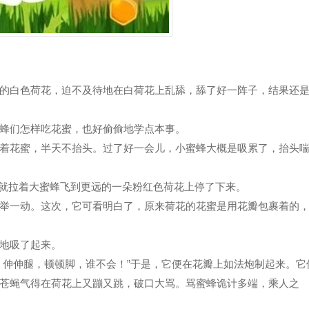
的白色荷花，迫不及待地在白荷花上乱舔，舔了好一阵子，结果还
蜂们怎样吃花蜜，也好偷偷地学点本事。
着花蜜，半天不抬头。过了好一会儿，小蜜蜂大概是吸累了，抬头
己就拉着大蜜蜂飞到更远的一朵粉红色荷花上停了下来。
举一动。这次，它可看明白了，原来荷花的花蜜是用花瓣包裹着的
地吸了起来。
。伸伸腿，顿顿脚，谁不会！”于是，它便在花瓣上如法炮制起来。它
苍蝇气得在荷花上又蹦又跳，破口大骂。骂蜜蜂诡计多端，乘人之