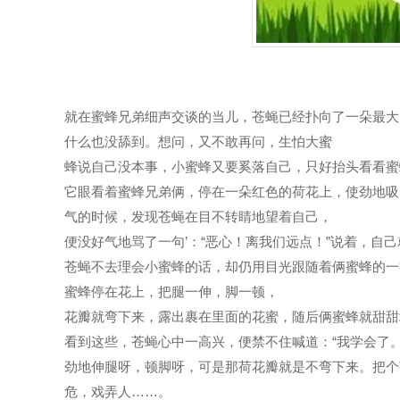
就在蜜蜂兄弟细声交谈的当儿，苍蝇已经扑向了一朵最大
什么也没舔到。想问，又不敢再问，生怕大蜜
蜂说自己没本事，小蜜蜂又要奚落自己，只好抬头看看蜜
它眼看着蜜蜂兄弟俩，停在一朵红色的荷花上，使劲地吸
气的时候，发现苍蝇在目不转睛地望着自己，
便没好气地骂了一句’：“恶心！离我们远点！”说着，自
苍蝇不去理会小蜜蜂的话，却仍用目光跟随着俩蜜蜂的一
蜜蜂停在花上，把腿一伸，脚一顿，
花瓣就弯下来，露出裹在里面的花蜜，随后俩蜜蜂就甜甜
看到这些，苍蝇心中一高兴，便禁不住喊道：“我学会了
劲地伸腿呀，顿脚呀，可是那荷花瓣就是不弯下来。把个
危，戏弄人……。