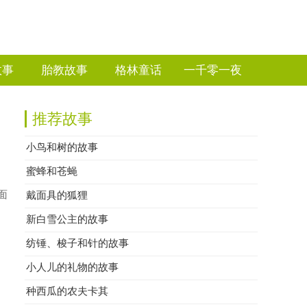
故事
胎教故事
格林童话
一千零一夜
推荐故事
小鸟和树的故事
蜜蜂和苍蝇
面
戴面具的狐狸
新白雪公主的故事
纺锤、梭子和针的故事
小人儿的礼物的故事
种西瓜的农夫卡其