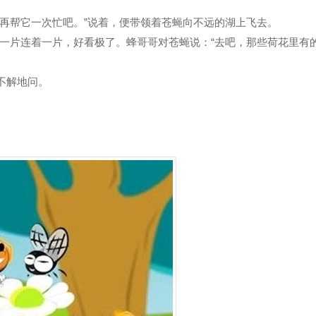
“再帮它一次忙吧。”说着，便带领着苍蝇向不远的湖上飞去。
一片连着一片，好看极了。蜂哥哥对苍蝇说：“去吧，那些荷花里有
不解地问。