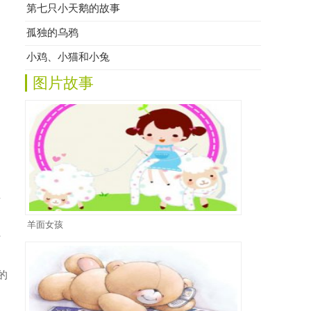
第七只小天鹅的故事
孤独的乌鸦
小鸡、小猫和小兔
图片故事
事
羊面女孩
好
的