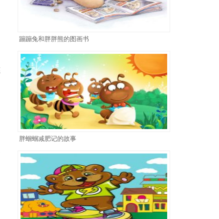
，
蹦蹦兔和胖胖熊的图画书
底
自
胖蝈蝈减肥记的故事
够