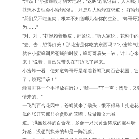
“活该！”小蜜蜂咬牙切齿地说，“这叫‘老鼠过街，人人喊
苍蝇不去理会小蜜蜂的话，只是对大蜜蜂哀求道：“好蜜
“我们又不吃鱼肉，根本不知道哪儿有你的生路。”蜂哥哥
为……”
“对、对，”苍蝇赖着脸皮，赶紧说，“听人家说，花蜜中
“去、去，想得倒美！那花蜜是你吃的东西吗？”小蜜蜂气
就在小蜜蜂训斥苍蝇的时候，蜂哥哥眉头一皱，计上心来
来！”说着，自己先带头在前边飞了起来。
小蜜蜂一看，便知道蜂哥哥是领着苍蝇飞向百合花园，它
了，饿死活该！”
蜂哥哥将一个手指放在唇边，“嘘——”了一声；然后，
情来的。”
一飞到百合花园中，苍蝇就来了劲头，恨不得马上扎进花
似的张开它那只会贪吃的笨嘴，故做斯文地喊
道。“满园这样的百合花，多像一只只黄金铸成的漏斗呀
好感，没想到换来的却是一阵沉默。