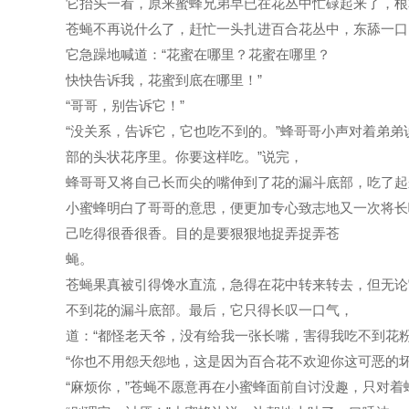
它抬头一看，原来蜜蜂兄弟早已在花丛中忙碌起来了，根
苍蝇不再说什么了，赶忙一头扎进百合花丛中，东舔一口
它急躁地喊道：“花蜜在哪里？花蜜在哪里？
快快告诉我，花蜜到底在哪里！”
“哥哥，别告诉它！”
“没关系，告诉它，它也吃不到的。”蜂哥哥小声对着弟
部的头状花序里。你要这样吃。”说完，
蜂哥哥又将自己长而尖的嘴伸到了花的漏斗底部，吃了起
小蜜蜂明白了哥哥的意思，便更加专心致志地又一次将长
己吃得很香很香。目的是要狠狠地捉弄捉弄苍
蝇。
苍蝇果真被引得馋水直流，急得在花中转来转去，但无论
不到花的漏斗底部。最后，它只得长叹一口气，
道：“都怪老天爷，没有给我一张长嘴，害得我吃不到花粉
“你也不用怨天怨地，这是因为百合花不欢迎你这可恶的
“麻烦你，”苍蝇不愿意再在小蜜蜂面前自讨没趣，只对着