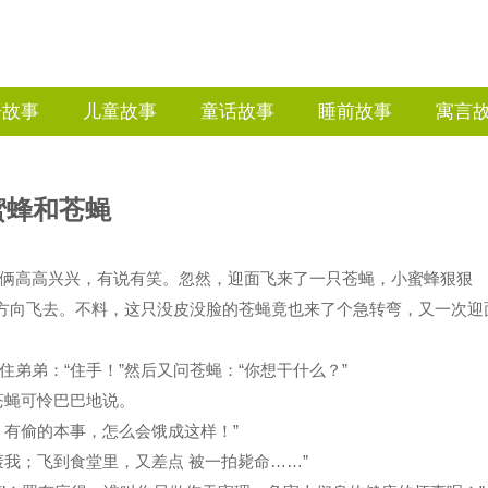
语故事
儿童故事
童话故事
睡前故事
寓言
蜜蜂和苍蝇
俩高高兴兴，有说有笑。忽然，迎面飞来了一只苍蝇，小蜜蜂狠狠
个方向飞去。不料，这只没皮没脸的苍蝇竟也来了个急转弯，又一次迎
弟弟：“住手！”然后又问苍蝇：“你想干什么？”
苍蝇可怜巴巴地说。
？有偷的本事，怎么会饿成这样！”
我；飞到食堂里，又差点 被一拍毙命……”