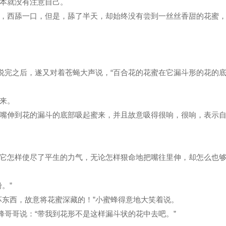
本就没有注意自己。
，西舔一口，但是，舔了半天，却始终没有尝到一丝丝香甜的花蜜
弟说完之后，遂又对着苍蝇大声说，“百合花的花蜜在它漏斗形的花的
来。
嘴伸到花的漏斗的底部吸起蜜来，并且故意吸得很响，很响，表示
它怎样使尽了平生的力气，无论怎样狠命地把嘴往里伸，却怎么也
。”
坏东西，故意将花蜜深藏的！”小蜜蜂得意地大笑着说。
蜂哥哥说：“带我到花形不是这样漏斗状的花中去吧。”