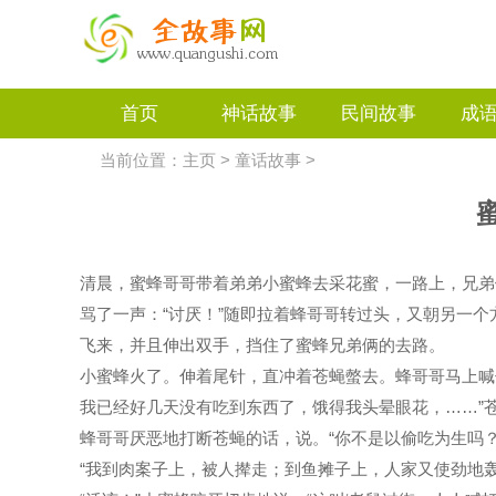
首页
神话故事
民间故事
成
当前位置：
主页
>
童话故事
>
清晨，蜜蜂哥哥带着弟弟小蜜蜂去采花蜜，一路上，兄弟
骂了一声：“讨厌！”随即拉着蜂哥哥转过头，又朝另一
飞来，并且伸出双手，挡住了蜜蜂兄弟俩的去路。
小蜜蜂火了。伸着尾针，直冲着苍蝇螫去。蜂哥哥马上喊住
我已经好几天没有吃到东西了，饿得我头晕眼花，……”
蜂哥哥厌恶地打断苍蝇的话，说。“你不是以偷吃为生吗
“我到肉案子上，被人撵走；到鱼摊子上，人家又使劲地轰