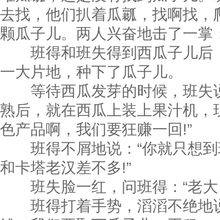
去找，他们扒着瓜瓤，找啊找，
颗瓜子儿。两人兴奋地击了一掌：
班得和班失得到西瓜子儿后，
一大片地，种下了瓜子儿。
等待西瓜发芽的时候，班失说
熟后，就在西瓜上装上果汁机，
色产品啊，我们要狂赚一回!”
班得不屑地说：“你就只想到
和卡塔老汉差不多!”
班失脸一红，问班得：“老大，
班得打着手势，滔滔不绝地说