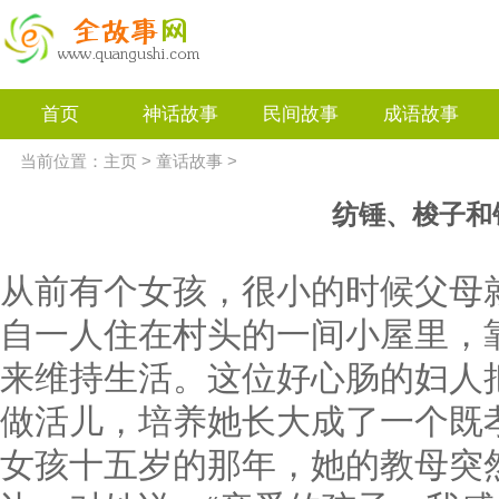
首页
神话故事
民间故事
成语故事
当前位置：
主页
>
童话故事
>
纺锤、梭子和
从前有个女孩，很小的时候父母
自一人住在村头的一间小屋里，
来维持生活。这位好心肠的妇人
做活儿，培养她长大成了一个既
女孩十五岁的那年，她的教母突