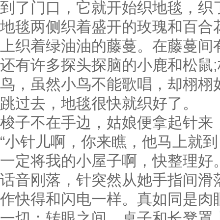
到了门口，它就开始织地毯，织
地毯两侧织着盛开的玫瑰和百合
上织着绿油油的藤蔓。在藤蔓间
还有许多探头探脑的小鹿和松鼠
鸟，虽然小鸟不能歌唱，却栩栩
跳过去，地毯很快就织好了。
梭子不在手边，姑娘便拿起针来
“小针儿啊，你来瞧，他马上就到
一定将我的小屋子啊，快整理好。
话音刚落，针突然从她手指间滑
作快得和闪电一样。真如同是肉
一切：转眼之间，桌子和长凳罩