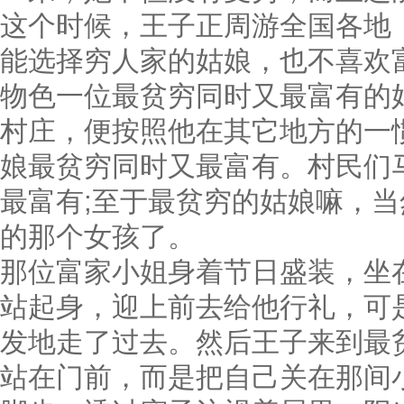
这个时候，王子正周游全国各地
能选择穷人家的姑娘，也不喜欢
物色一位最贫穷同时又最富有的
村庄，便按照他在其它地方的一
娘最贫穷同时又最富有。村民们
最富有;至于最贫穷的姑娘嘛，
的那个女孩了。
那位富家小姐身着节日盛装，坐
站起身，迎上前去给他行礼，可
发地走了过去。然后王子来到最
站在门前，而是把自己关在那间