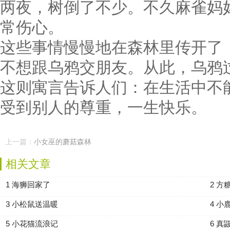
两夜，树倒了不少。不久麻雀妈
常伤心。
这些事情慢慢地在森林里传开了
不想跟乌鸦交朋友。从此，乌鸦
这则寓言告诉人们：在生活中不
受到别人的尊重，一生快乐。
上一篇：
小女巫的蘑菇森林
相关文章
1 海狮回家了
2 方
3 小松鼠送温暖
4 小
5 小花猫流浪记
6 真