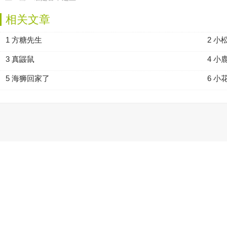
相关文章
1 方糖先生
2 小
3 真鼹鼠
4 小
5 海狮回家了
6 小