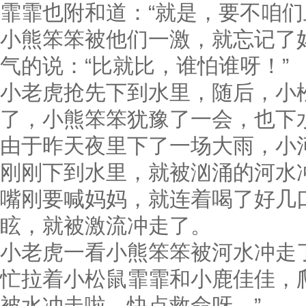
霏霏也附和道：“就是，要不咱们
小熊笨笨被他们一激，就忘记了
气的说：“比就比，谁怕谁呀！”
小老虎抢先下到水里，随后，小
了，小熊笨笨犹豫了一会，也下
由于昨天夜里下了一场大雨，小
刚刚下到水里，就被汹涌的河水
嘴刚要喊妈妈，就连着喝了好几
眩，就被激流冲走了。
小老虎一看小熊笨笨被河水冲走
忙拉着小松鼠霏霏和小鹿佳佳，
被水冲走啦，快点救命呀。”