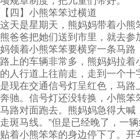
项规章制度，把儿童们带好。
【四】小熊笨笨过横道
这天是星期天，熊妈妈带着小熊
熊爸爸把她们送到市里，就去参
妈领着小熊笨笨要横穿一条马路
路上的车辆非常多，熊妈妈拉着
的人行道上往前走，走到一个十
是现在交通信号灯呈红色，马路
奔驰。信号灯还没转换，小熊笨
马路对面跑去。熊妈妈急得大喊
走斑马线。”但是已经晚了，一辆
贴着小熊笨笨的身边停下了。开