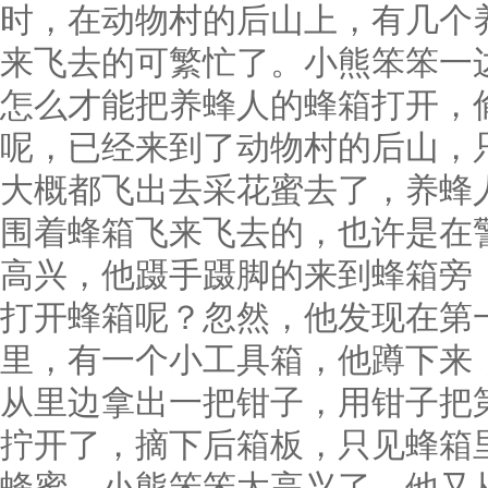
时，在动物村的后山上，有几个
来飞去的可繁忙了。小熊笨笨一
怎么才能把养蜂人的蜂箱打开，
呢，已经来到了动物村的后山，
大概都飞出去采花蜜去了，养蜂
围着蜂箱飞来飞去的，也许是在
高兴，他蹑手蹑脚的来到蜂箱旁
打开蜂箱呢？忽然，他发现在第
里，有一个小工具箱，他蹲下来
从里边拿出一把钳子，用钳子把
拧开了，摘下后箱板，只见蜂箱
蜂蜜。小熊笨笨太高兴了，他又