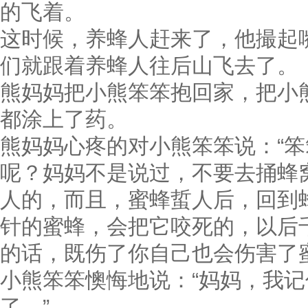
的飞着。
这时候，养蜂人赶来了，他撮起
们就跟着养蜂人往后山飞去了。
熊妈妈把小熊笨笨抱回家，把小
都涂上了药。
熊妈妈心疼的对小熊笨笨说：“
呢？妈妈不是说过，不要去捅蜂
人的，而且，蜜蜂蜇人后，回到
针的蜜蜂，会把它咬死的，以后
的话，既伤了你自己也会伤害了蜜
小熊笨笨懊悔地说：“妈妈，我
了。”