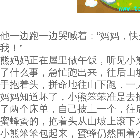
他一边跑一边哭喊着：“妈妈，
我！”
熊妈妈正在屋里做午饭，听见小
了什么事，急忙跑出来，往后山
手抱着头，拼命地往山下跑，一
妈妈知道坏了，小熊笨笨准是去
了两个床单，自己披上一个，往
蜜蜂蛰的，抱着头从山坡上滚下
小熊笨笨包起来，蜜蜂仍然围着