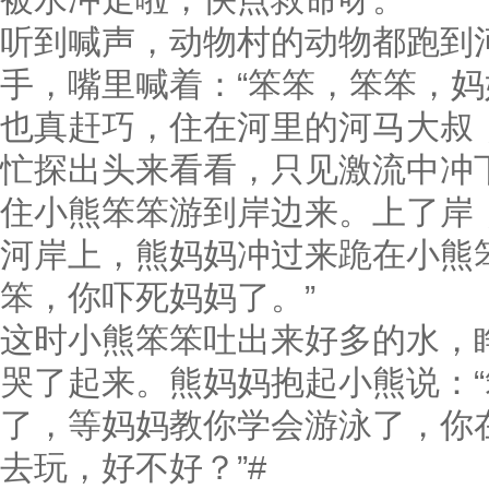
听到喊声，动物村的动物都跑到
手，嘴里喊着：“笨笨，笨笨，妈
也真赶巧，住在河里的河马大叔
忙探出头来看看，只见激流中冲
住小熊笨笨游到岸边来。上了岸
河岸上，熊妈妈冲过来跪在小熊
笨，你吓死妈妈了。”
这时小熊笨笨吐出来好多的水，
哭了起来。熊妈妈抱起小熊说：
了，等妈妈教你学会游泳了，你
去玩，好不好？”#